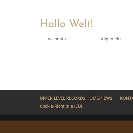
Hallo Welt!
von
wisodata
|
März 6, 2021
|
Allgemein
Willkommen bei WordPress. Dies ist dein 
Schreiben!
UPPER LEVEL RECORDS HOME/NEWS
KONT
Cookie-Richtlinie (EU)