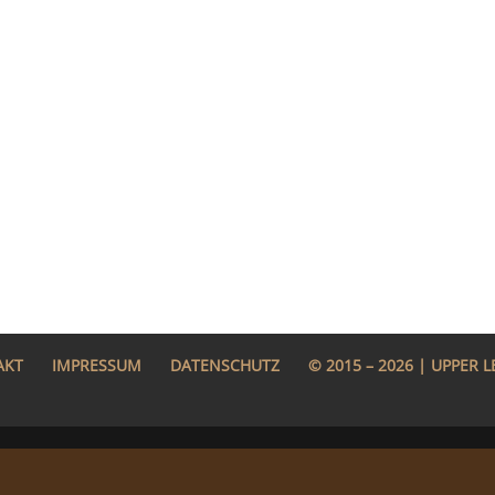
erster Beitrag. Bearbeite oder lösche ihn und beginne mit
AKT
IMPRESSUM
DATENSCHUTZ
© 2015 – 2026 | UPPER 